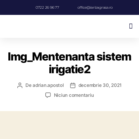
0722 26 96 77
office@iarbagrasa.ro
Sisteme De Irigatii Si Drenaj
Img_Mentenanta sistem
irigatie2
De
adrian.apostol
decembrie 30, 2021
Niciun comentariu