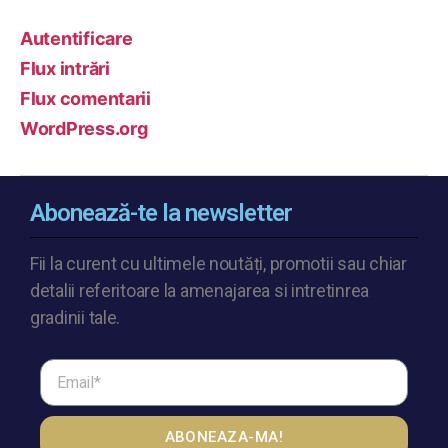
Autentificare
Flux intrări
Flux comentarii
WordPress.org
Abonează-te la newsletter
Fii la curent cu ultimele noutăți, promotii sau chiar
detalii referitoare la amenajarea si intretinrea
gradinii tale.
ABONEAZA-MA!