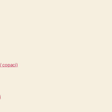
/ copaci)
i