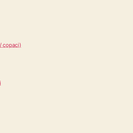
/ copaci)
i