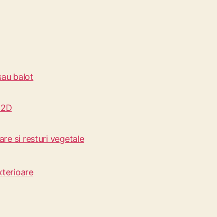
 sau balot
– 2D
re si resturi vegetale
xterioare