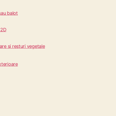
 sau balot
– 2D
re si resturi vegetale
xterioare