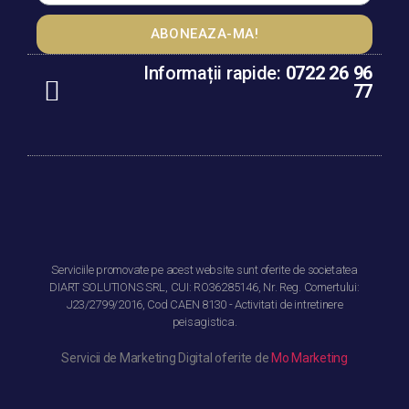
ABONEAZA-MA!
Informații rapide:
0722 26 96
77
Despre noi
Confidentialitate
Politica de cookie
Termeni si conditii
Serviciile promovate pe acest website sunt oferite de societatea
DIART SOLUTIONS SRL, CUI: RO36285146, Nr. Reg. Comertului:
J23/2799/2016, Cod CAEN 8130 - Activitati de intretinere
peisagistica.
Servicii de Marketing Digital oferite de
Mo Marketing