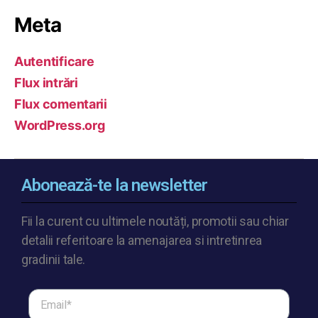
Meta
Autentificare
Flux intrări
Flux comentarii
WordPress.org
Abonează-te la newsletter
Fii la curent cu ultimele noutăți, promotii sau chiar
detalii referitoare la amenajarea si intretinrea
gradinii tale.