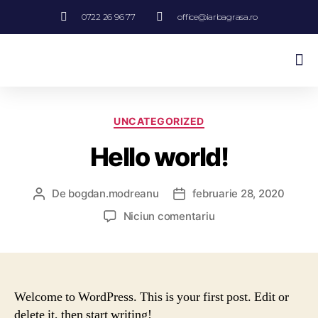
0722 26 96 77
office@iarbagrasa.ro
Sisteme De Irigatii Si Drenaj
UNCATEGORIZED
Hello world!
De
bogdan.modreanu
februarie 28, 2020
Niciun comentariu
Welcome to WordPress. This is your first post. Edit or
delete it, then start writing!