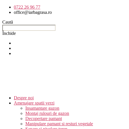
Sari
0722 26 96 77
la
office@iarbagrasa.ro
conținut
Caută
Închide
Despre noi
Amenajare spatii verzi
Insamantare gazon
Montaj rulouri de gazon
Decopertare pamant
Manipulare pamant si resturi vegetale
Sapare si nivelare teren