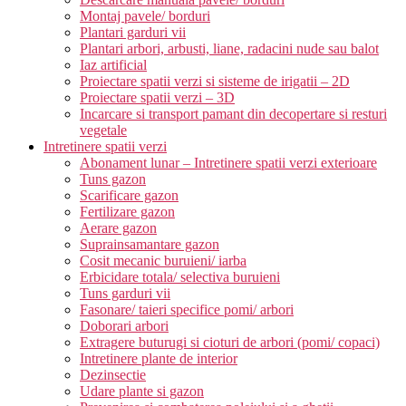
Montaj pavele/ borduri
Plantari garduri vii
Plantari arbori, arbusti, liane, radacini nude sau balot
Iaz artificial
Proiectare spatii verzi si sisteme de irigatii – 2D
Proiectare spatii verzi – 3D
Incarcare si transport pamant din decopertare si resturi
vegetale
Intretinere spatii verzi
Abonament lunar – Intretinere spatii verzi exterioare
Tuns gazon
Scarificare gazon
Fertilizare gazon
Aerare gazon
Suprainsamantare gazon
Cosit mecanic buruieni/ iarba
Erbicidare totala/ selectiva buruieni
Tuns garduri vii
Fasonare/ taieri specifice pomi/ arbori
Doborari arbori
Extragere buturugi si cioturi de arbori (pomi/ copaci)
Intretinere plante de interior
Dezinsectie
Udare plante si gazon