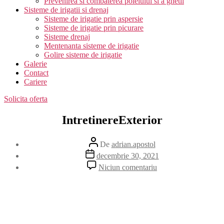
Prevenirea si combaterea poleiului si a ghetii
Sisteme de irigatii si drenaj
Sisteme de irigatie prin aspersie
Sisteme de irigatie prin picurare
Sisteme drenaj
Mentenanta sisteme de irigatie
Golire sisteme de irigatie
Galerie
Contact
Cariere
Solicita oferta
IntretinereExterior
Autor
De
adrian.apostol
articol
Dată
decembrie 30, 2021
articol
la
Niciun comentariu
IntretinereExterior