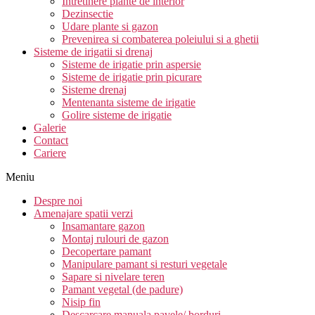
Intretinere plante de interior
Dezinsectie
Udare plante si gazon
Prevenirea si combaterea poleiului si a ghetii
Sisteme de irigatii si drenaj
Sisteme de irigatie prin aspersie
Sisteme de irigatie prin picurare
Sisteme drenaj
Mentenanta sisteme de irigatie
Golire sisteme de irigatie
Galerie
Contact
Cariere
Meniu
Despre noi
Amenajare spatii verzi
Insamantare gazon
Montaj rulouri de gazon
Decopertare pamant
Manipulare pamant si resturi vegetale
Sapare si nivelare teren
Pamant vegetal (de padure)
Nisip fin
Descarcare manuala pavele/ borduri