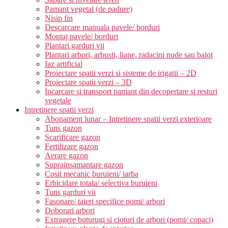
Pamant vegetal (de padure)
Nisip fin
Descarcare manuala pavele/ borduri
Montaj pavele/ borduri
Plantari garduri vii
Plantari arbori, arbusti, liane, radacini nude sau balot
Iaz artificial
Proiectare spatii verzi si sisteme de irigatii – 2D
Proiectare spatii verzi – 3D
Incarcare si transport pamant din decopertare si resturi
vegetale
Intretinere spatii verzi
Abonament lunar – Intretinere spatii verzi exterioare
Tuns gazon
Scarificare gazon
Fertilizare gazon
Aerare gazon
Suprainsamantare gazon
Cosit mecanic buruieni/ iarba
Erbicidare totala/ selectiva buruieni
Tuns garduri vii
Fasonare/ taieri specifice pomi/ arbori
Doborari arbori
Extragere buturugi si cioturi de arbori (pomi/ copaci)