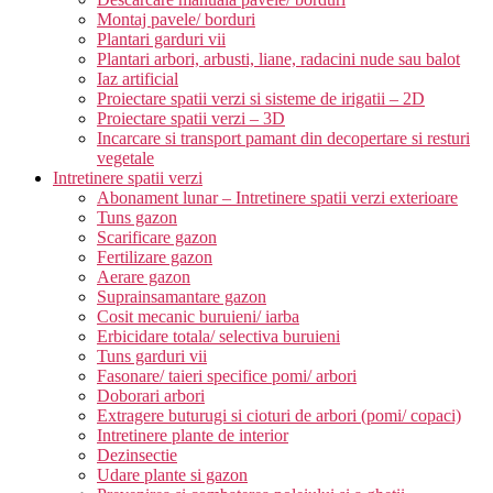
Montaj pavele/ borduri
Plantari garduri vii
Plantari arbori, arbusti, liane, radacini nude sau balot
Iaz artificial
Proiectare spatii verzi si sisteme de irigatii – 2D
Proiectare spatii verzi – 3D
Incarcare si transport pamant din decopertare si resturi
vegetale
Intretinere spatii verzi
Abonament lunar – Intretinere spatii verzi exterioare
Tuns gazon
Scarificare gazon
Fertilizare gazon
Aerare gazon
Suprainsamantare gazon
Cosit mecanic buruieni/ iarba
Erbicidare totala/ selectiva buruieni
Tuns garduri vii
Fasonare/ taieri specifice pomi/ arbori
Doborari arbori
Extragere buturugi si cioturi de arbori (pomi/ copaci)
Intretinere plante de interior
Dezinsectie
Udare plante si gazon