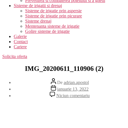
Prevenirea si combaterea poleiului si a ghetii
Sisteme de irigatii si drenaj
Sisteme de irigatie prin aspersie
Sisteme de irigatie prin picurare
Sisteme drenaj
Mentenanta sisteme de irigatie
Golire sisteme de irigatie
Galerie
Contact
Cariere
Solicita oferta
IMG_20200611_110906 (2)
Autor
De
adrian.apostol
articol
Dată
ianuarie 13, 2022
articol
la
Niciun comentariu
IMG_20200611_110
(2)