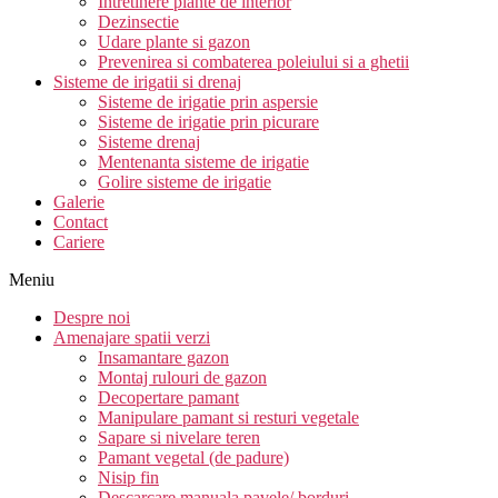
Intretinere plante de interior
Dezinsectie
Udare plante si gazon
Prevenirea si combaterea poleiului si a ghetii
Sisteme de irigatii si drenaj
Sisteme de irigatie prin aspersie
Sisteme de irigatie prin picurare
Sisteme drenaj
Mentenanta sisteme de irigatie
Golire sisteme de irigatie
Galerie
Contact
Cariere
Meniu
Despre noi
Amenajare spatii verzi
Insamantare gazon
Montaj rulouri de gazon
Decopertare pamant
Manipulare pamant si resturi vegetale
Sapare si nivelare teren
Pamant vegetal (de padure)
Nisip fin
Descarcare manuala pavele/ borduri