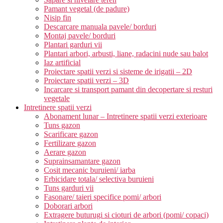
Pamant vegetal (de padure)
Nisip fin
Descarcare manuala pavele/ borduri
Montaj pavele/ borduri
Plantari garduri vii
Plantari arbori, arbusti, liane, radacini nude sau balot
Iaz artificial
Proiectare spatii verzi si sisteme de irigatii – 2D
Proiectare spatii verzi – 3D
Incarcare si transport pamant din decopertare si resturi
vegetale
Intretinere spatii verzi
Abonament lunar – Intretinere spatii verzi exterioare
Tuns gazon
Scarificare gazon
Fertilizare gazon
Aerare gazon
Suprainsamantare gazon
Cosit mecanic buruieni/ iarba
Erbicidare totala/ selectiva buruieni
Tuns garduri vii
Fasonare/ taieri specifice pomi/ arbori
Doborari arbori
Extragere buturugi si cioturi de arbori (pomi/ copaci)