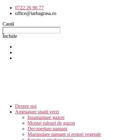
Sari
0722 26 96 77
la
office@iarbagrasa.ro
conținut
Caută
Închide
Despre noi
Amenajare spatii verzi
Insamantare gazon
Montaj rulouri de gazon
Decopertare pamant
Manipulare pamant si resturi vegetale
Sapare si nivelare teren