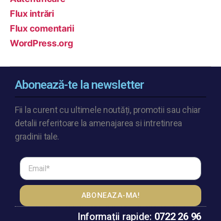
Flux intrări
Flux comentarii
WordPress.org
Abonează-te la newsletter
Fii la curent cu ultimele noutăți, promotii sau chiar
detalii referitoare la amenajarea si intretinrea
gradinii tale.
ABONEAZA-MA!
Informații rapide:
0722 26 96