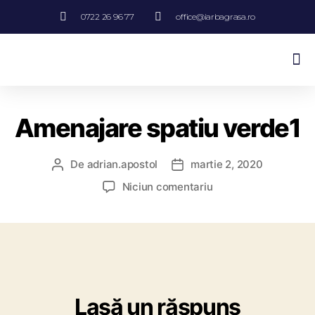
0722 26 96 77
office@iarbagrasa.ro
Sisteme De Irigatii Si Drenaj
Amenajare spatiu verde1
De
adrian.apostol
martie 2, 2020
Niciun comentariu
Lasă un răspuns