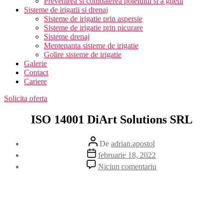
Prevenirea si combaterea poleiului si a ghetii
Sisteme de irigatii si drenaj
Sisteme de irigatie prin aspersie
Sisteme de irigatie prin picurare
Sisteme drenaj
Mentenanta sisteme de irigatie
Golire sisteme de irigatie
Galerie
Contact
Cariere
Solicita oferta
ISO 14001 DiArt Solutions SRL
Autor
De
adrian.apostol
articol
Dată
februarie 18, 2022
articol
la
Niciun comentariu
ISO
14001
DiArt
Solutions
SRL