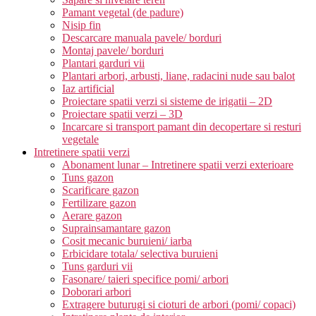
Pamant vegetal (de padure)
Nisip fin
Descarcare manuala pavele/ borduri
Montaj pavele/ borduri
Plantari garduri vii
Plantari arbori, arbusti, liane, radacini nude sau balot
Iaz artificial
Proiectare spatii verzi si sisteme de irigatii – 2D
Proiectare spatii verzi – 3D
Incarcare si transport pamant din decopertare si resturi
vegetale
Intretinere spatii verzi
Abonament lunar – Intretinere spatii verzi exterioare
Tuns gazon
Scarificare gazon
Fertilizare gazon
Aerare gazon
Suprainsamantare gazon
Cosit mecanic buruieni/ iarba
Erbicidare totala/ selectiva buruieni
Tuns garduri vii
Fasonare/ taieri specifice pomi/ arbori
Doborari arbori
Extragere buturugi si cioturi de arbori (pomi/ copaci)