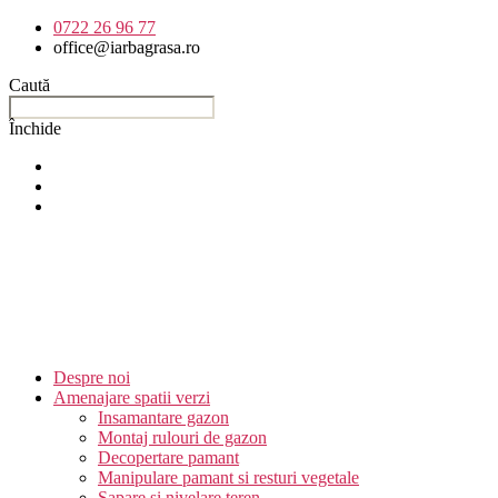
Sari
0722 26 96 77
la
office@iarbagrasa.ro
conținut
Caută
Închide
Despre noi
Amenajare spatii verzi
Insamantare gazon
Montaj rulouri de gazon
Decopertare pamant
Manipulare pamant si resturi vegetale
Sapare si nivelare teren