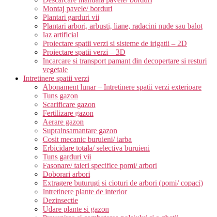
Montaj pavele/ borduri
Plantari garduri vii
Plantari arbori, arbusti, liane, radacini nude sau balot
Iaz artificial
Proiectare spatii verzi si sisteme de irigatii – 2D
Proiectare spatii verzi – 3D
Incarcare si transport pamant din decopertare si resturi
vegetale
Intretinere spatii verzi
Abonament lunar – Intretinere spatii verzi exterioare
Tuns gazon
Scarificare gazon
Fertilizare gazon
Aerare gazon
Suprainsamantare gazon
Cosit mecanic buruieni/ iarba
Erbicidare totala/ selectiva buruieni
Tuns garduri vii
Fasonare/ taieri specifice pomi/ arbori
Doborari arbori
Extragere buturugi si cioturi de arbori (pomi/ copaci)
Intretinere plante de interior
Dezinsectie
Udare plante si gazon