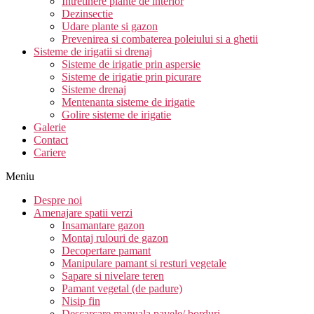
Intretinere plante de interior
Dezinsectie
Udare plante si gazon
Prevenirea si combaterea poleiului si a ghetii
Sisteme de irigatii si drenaj
Sisteme de irigatie prin aspersie
Sisteme de irigatie prin picurare
Sisteme drenaj
Mentenanta sisteme de irigatie
Golire sisteme de irigatie
Galerie
Contact
Cariere
Meniu
Despre noi
Amenajare spatii verzi
Insamantare gazon
Montaj rulouri de gazon
Decopertare pamant
Manipulare pamant si resturi vegetale
Sapare si nivelare teren
Pamant vegetal (de padure)
Nisip fin
Descarcare manuala pavele/ borduri