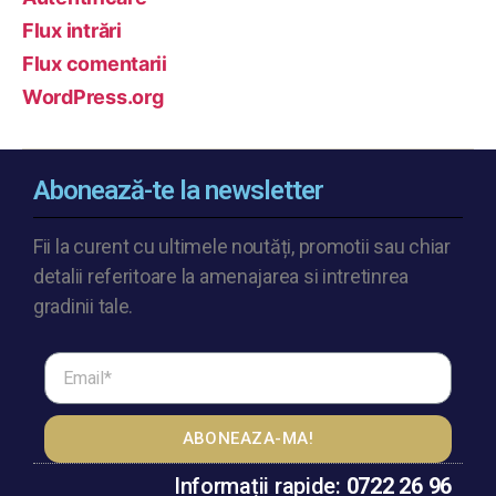
Flux intrări
Flux comentarii
WordPress.org
Abonează-te la newsletter
Fii la curent cu ultimele noutăți, promotii sau chiar
detalii referitoare la amenajarea si intretinrea
gradinii tale.
ABONEAZA-MA!
Informații rapide:
0722 26 96