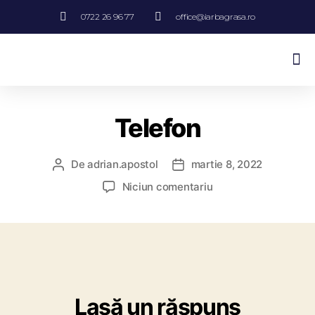
0722 26 96 77
office@iarbagrasa.ro
Sisteme De Irigatii Si Drenaj
Telefon
De
adrian.apostol
martie 8, 2022
Niciun comentariu
Lasă un răspuns